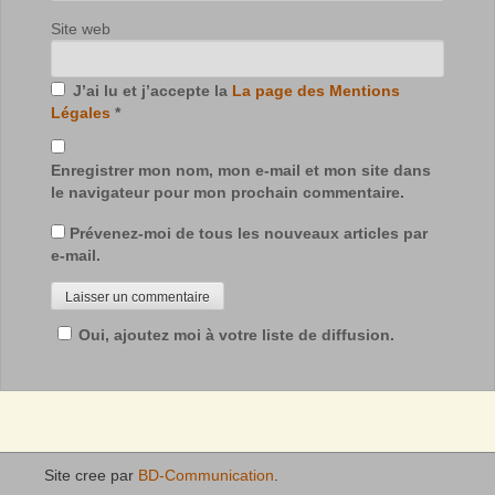
Site web
J’ai lu et j’accepte la
La page des Mentions
Légales
*
Enregistrer mon nom, mon e-mail et mon site dans
le navigateur pour mon prochain commentaire.
Prévenez-moi de tous les nouveaux articles par
e-mail.
Oui, ajoutez moi à votre liste de diffusion.
Site cree par
BD-Communication
.