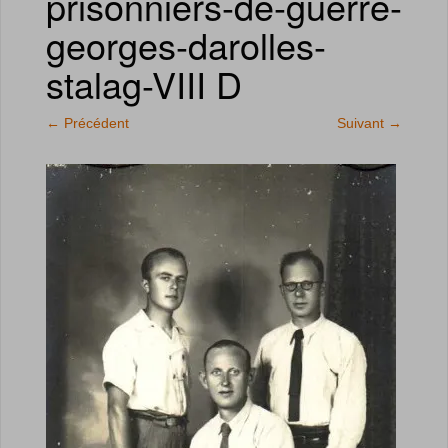
prisonniers-de-guerre-
georges-darolles-
stalag-VIII D
←
Précédent
Suivant
→