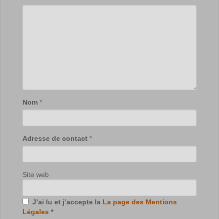
Nom
*
Adresse de contact
*
Site web
J’ai lu et j’accepte la
La page des Mentions
Légales
*