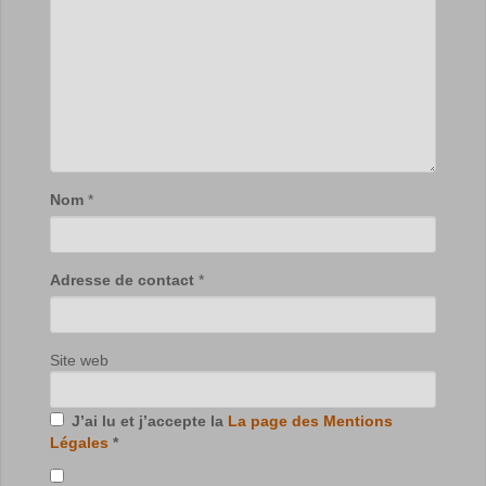
Nom
*
Adresse de contact
*
Site web
J’ai lu et j’accepte la
La page des Mentions
Légales
*