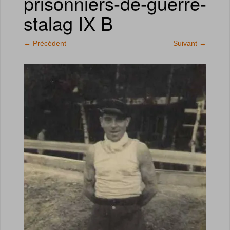
prisonniers-de-guerre-
stalag IX B
←
Précédent
Suivant
→