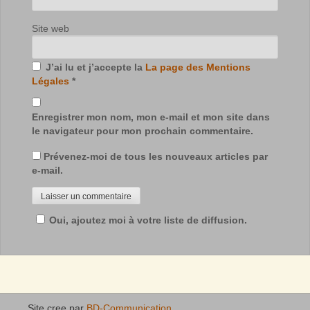
Site web
J’ai lu et j’accepte la
La page des Mentions
Légales
*
Enregistrer mon nom, mon e-mail et mon site dans
le navigateur pour mon prochain commentaire.
Prévenez-moi de tous les nouveaux articles par
e-mail.
Oui, ajoutez moi à votre liste de diffusion.
Site cree par
BD-Communication
.