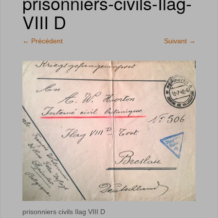
prisonniers-civils-Ilag-
VIII D
←
Précédent
Suivant
→
prisonniers civils Ilag VIII D