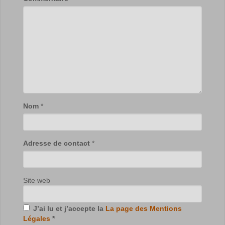
Nom
*
Adresse de contact
*
Site web
J’ai lu et j’accepte la
La page des Mentions
Légales
*