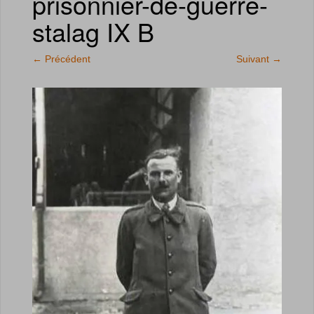
prisonnier-de-guerre-
stalag IX B
←
Précédent
Suivant
→