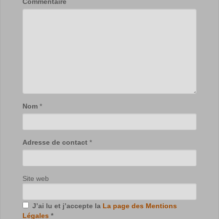
Commentaire
Nom
*
Adresse de contact
*
Site web
J’ai lu et j’accepte la
La page des Mentions
Légales
*