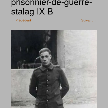
prisonnier-de-guerre-
stalag IX B
←
Précédent
Suivant
→