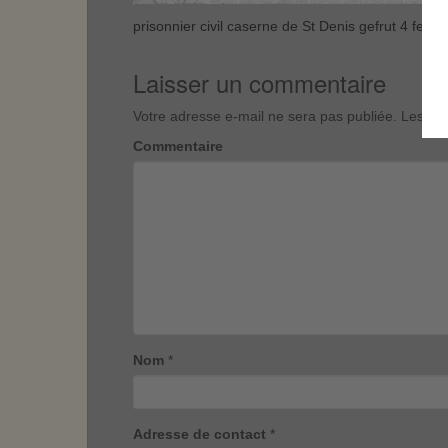
prisonnier civil caserne de St Denis gefrut 4 feld
Laisser un commentaire
Votre adresse e-mail ne sera pas publiée.
Les cha
Commentaire
Nom
*
Adresse de contact
*