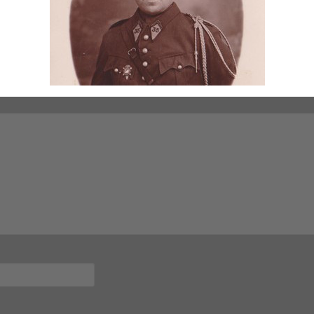
post 01818
mps obligatoires sont indiqués avec
*