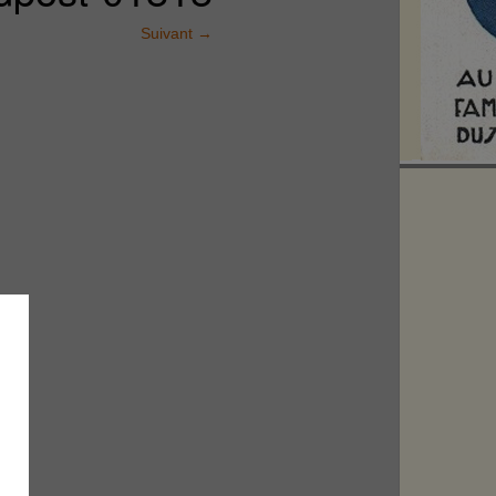
Suivant
→