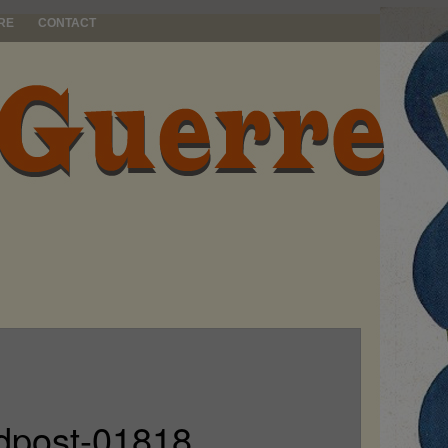
RE
CONTACT
eldpost-01818