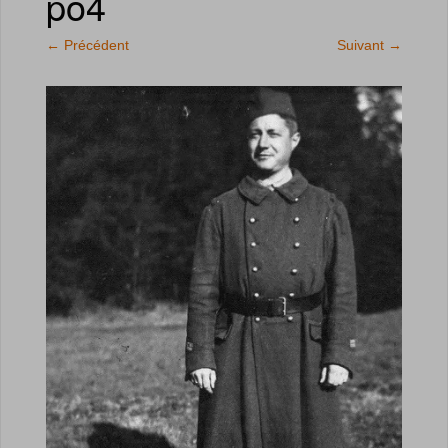
po4
←
Précédent
Suivant
→