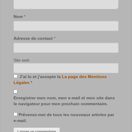
Nom
*
Adresse de contact
*
Site web
J’ai lu et j’accepte la
La page des Mentions
Légales
*
Enregistrer mon nom, mon e-mail et mon site dans
le navigateur pour mon prochain commentaire.
Prévenez-moi de tous les nouveaux articles par
e-mail.