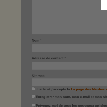
Nom
*
Adresse de contact
*
Site web
J’ai lu et j’accepte la
La page des Mentions
Enregistrer mon nom, mon e-mail et mon si
Prévenez-moi de tous les nouveaux articles 