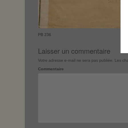
PB 236
Laisser un commentaire
Votre adresse e-mail ne sera pas publiée.
Les cha
Commentaire