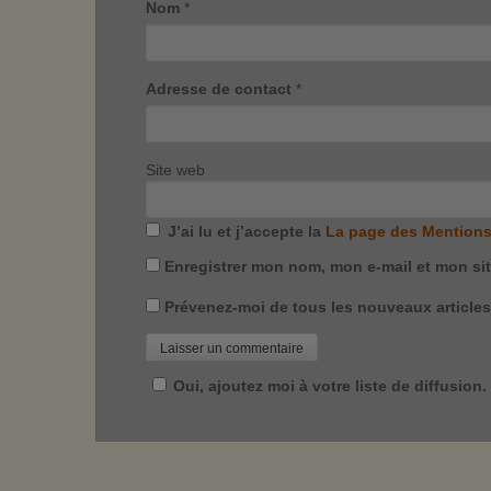
Nom
*
Adresse de contact
*
Site web
J’ai lu et j’accepte la
La page des Mentions
Enregistrer mon nom, mon e-mail et mon si
Prévenez-moi de tous les nouveaux articles 
Oui, ajoutez moi à votre liste de diffusion.