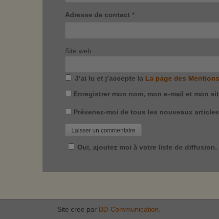
Adresse de contact
*
Site web
J’ai lu et j’accepte la
La page des Mentions
Enregistrer mon nom, mon e-mail et mon si
Prévenez-moi de tous les nouveaux articles 
Oui, ajoutez moi à votre liste de diffusion.
Site cree par
BD-Communication
.