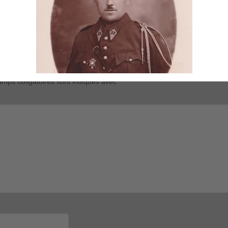
1945 Cherbourg 301
mps obligatoires sont indiqués avec
*