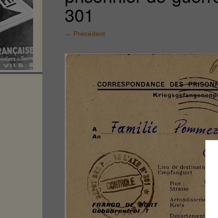
301
←
Précédent