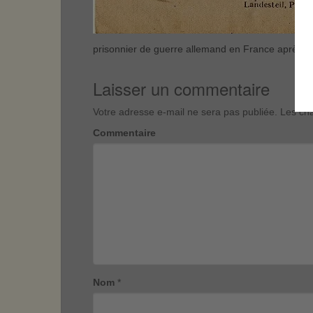
prisonnier de guerre allemand en France après 
Laisser un commentaire
Votre adresse e-mail ne sera pas publiée.
Les cha
Commentaire
Nom
*