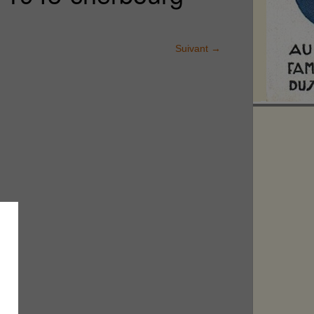
Suivant
→