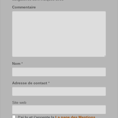
Commentaire
Nom
*
Adresse de contact
*
Site web
J’ai lu et j’accepte la
La page des Mentions