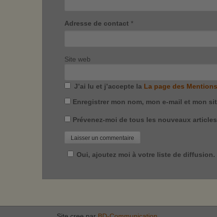
Adresse de contact
*
Site web
J’ai lu et j’accepte la
La page des Mentions
Enregistrer mon nom, mon e-mail et mon si
Prévenez-moi de tous les nouveaux articles 
Oui, ajoutez moi à votre liste de diffusion.
Site cree par
BD-Communication
.