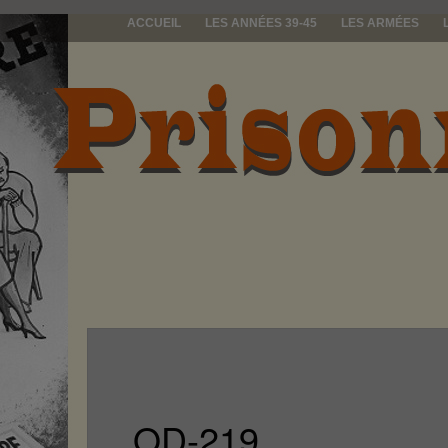
ACCUEIL
LES ANNÉES 39-45
LES ARMÉES
prisonniers d
OD-219