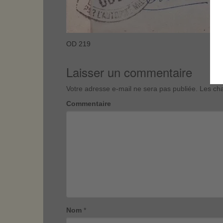
OD 219
Laisser un commentaire
Votre adresse e-mail ne sera pas publiée.
Les cha
Commentaire
Nom
*