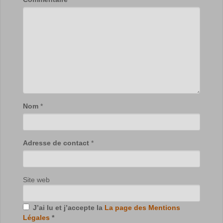
Nom
*
Adresse de contact
*
Site web
J’ai lu et j’accepte la
La page des Mentions
Légales
*