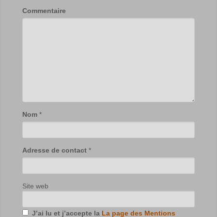
Commentaire
Nom
*
Adresse de contact
*
Site web
J’ai lu et j’accepte la
La page des Mentions