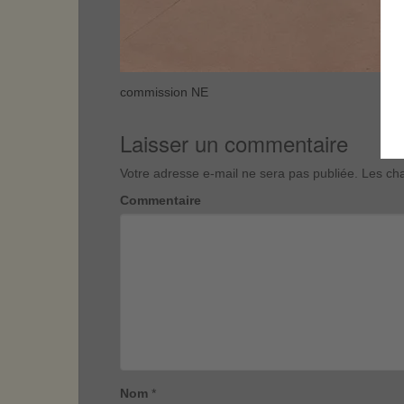
commission NE
Laisser un commentaire
Votre adresse e-mail ne sera pas publiée.
Les cha
Commentaire
Nom
*