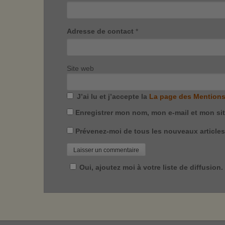
Adresse de contact
*
Site web
J’ai lu et j’accepte la
La page des Mentions
Enregistrer mon nom, mon e-mail et mon si
Prévenez-moi de tous les nouveaux articles 
Oui, ajoutez moi à votre liste de diffusion.