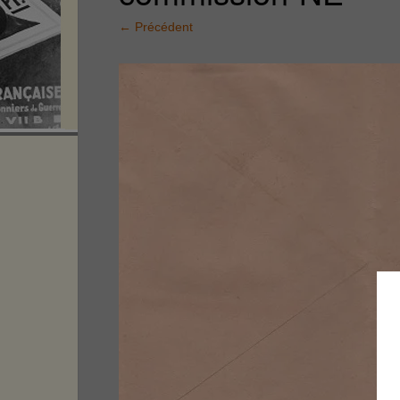
←
Précédent