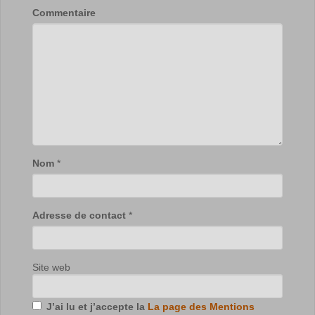
Commentaire
Nom
*
Adresse de contact
*
Site web
J’ai lu et j’accepte la
La page des Mentions