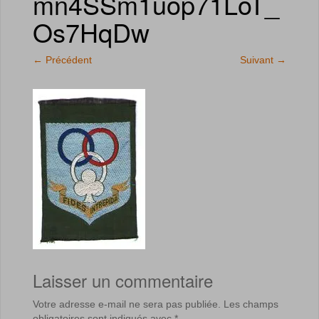
mn4SSm1uop71LoT_
Os7HqDw
←
Précédent
Suivant
→
Laisser un commentaire
Votre adresse e-mail ne sera pas publiée.
Les champs
obligatoires sont indiqués avec
*