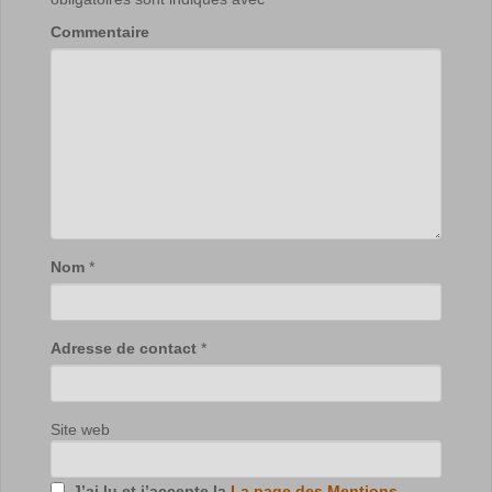
Commentaire
Nom
*
Adresse de contact
*
Site web
J’ai lu et j’accepte la
La page des Mentions