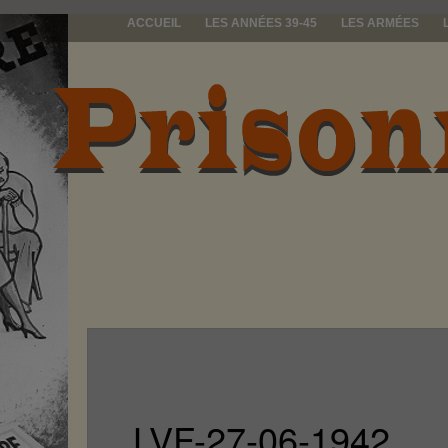
ACCUEIL
LES ANNÉES 39-45
LES ARMÉES
prisonniers d
LVF-27-06-1942