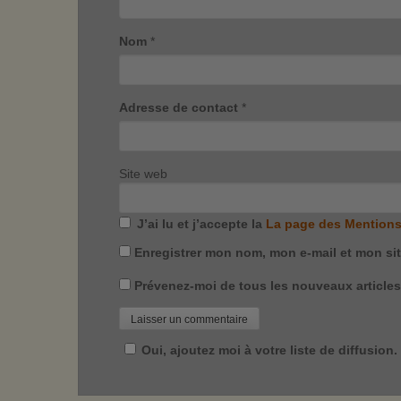
Nom
*
Adresse de contact
*
Site web
J’ai lu et j’accepte la
La page des Mentions
Enregistrer mon nom, mon e-mail et mon si
Prévenez-moi de tous les nouveaux articles 
Oui, ajoutez moi à votre liste de diffusion.