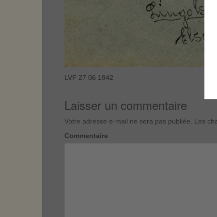
LVF 27 06 1942
Laisser un commentaire
Votre adresse e-mail ne sera pas publiée.
Les cha
Commentaire