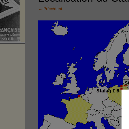
←
Précédent