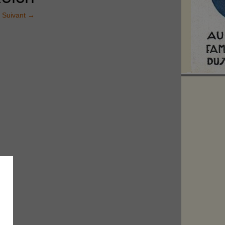
Suivant
→