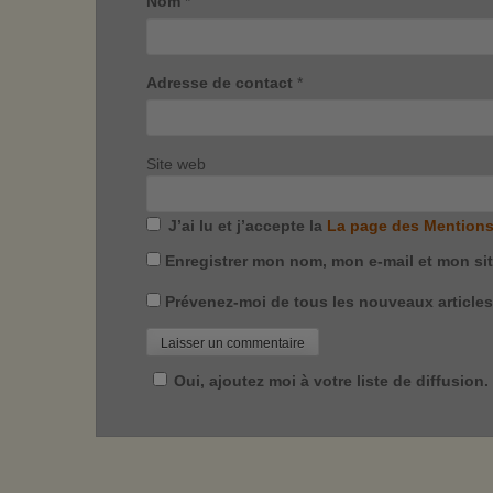
Nom
*
Adresse de contact
*
Site web
J’ai lu et j’accepte la
La page des Mentions
Enregistrer mon nom, mon e-mail et mon si
Prévenez-moi de tous les nouveaux articles 
Oui, ajoutez moi à votre liste de diffusion.