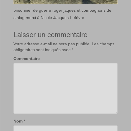
prisonnier de guerre roger jaques et compagnons de
stalag merci à Nicole Jacques-Lefèvre
Laisser un commentaire
Votre adresse e-mail ne sera pas publiée.
Les champs
obligatoires sont indiqués avec
*
Commentaire
Nom
*