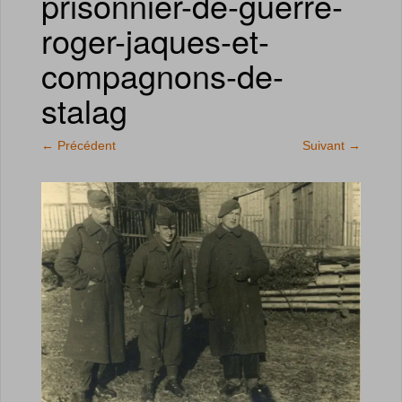
prisonnier-de-guerre-
roger-jaques-et-
compagnons-de-
stalag
←
Précédent
Suivant
→