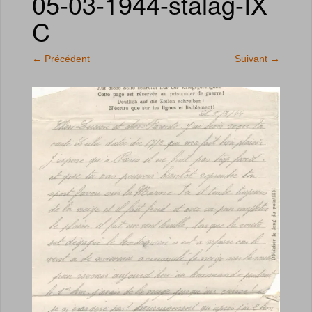
05-03-1944-stalag-IX
C
←
Précédent
Suivant
→