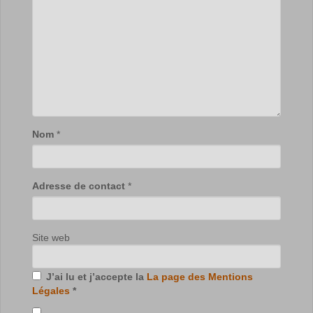
Nom
*
Adresse de contact
*
Site web
J’ai lu et j’accepte la
La page des Mentions
Légales
*