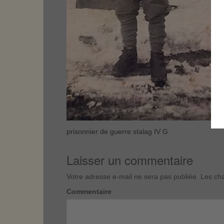
prisonnier de guerre stalag IV G
Laisser un commentaire
Votre adresse e-mail ne sera pas publiée.
Les cha
Commentaire