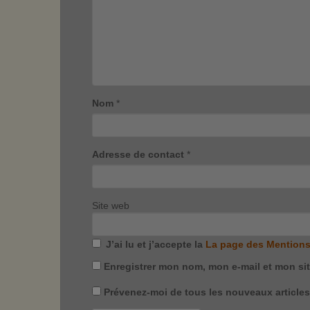
Nom
*
Adresse de contact
*
Site web
J’ai lu et j’accepte la
La page des Mentions
Enregistrer mon nom, mon e-mail et mon si
Prévenez-moi de tous les nouveaux articles 