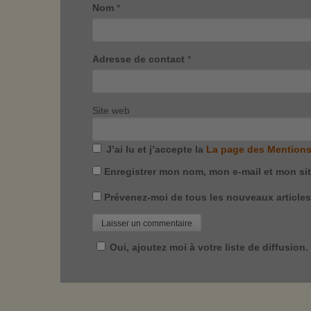
Nom
*
Adresse de contact
*
Site web
J’ai lu et j’accepte la
La page des Mentions
Enregistrer mon nom, mon e-mail et mon si
Prévenez-moi de tous les nouveaux articles 
Oui, ajoutez moi à votre liste de diffusion.