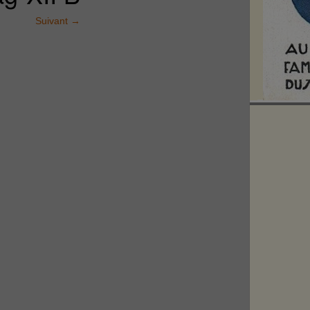
Suivant
→