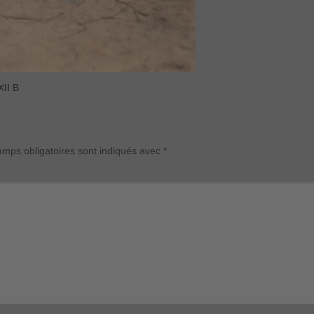
XII B
mps obligatoires sont indiqués avec
*