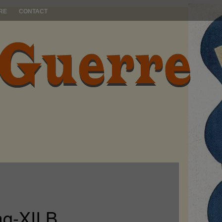
RE
CONTACT
ag-XII B