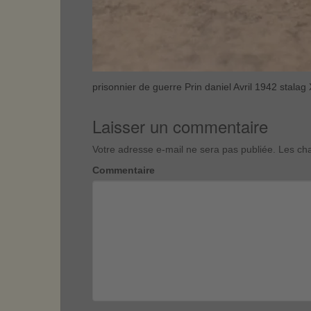
prisonnier de guerre Prin daniel Avril 1942 stalag 
Laisser un commentaire
Votre adresse e-mail ne sera pas publiée.
Les cha
Commentaire