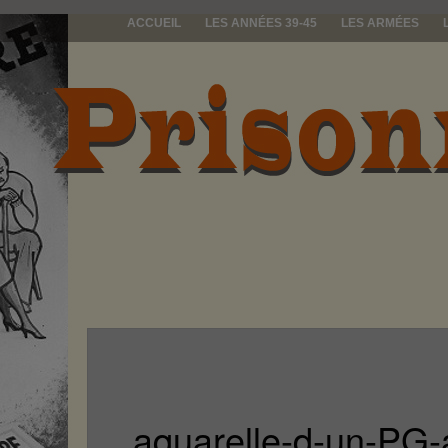
ACCUEIL
LES ANNÉES 39-45
LES ARMÉES
prisonniers d
aquarelle-d-un-PG-a