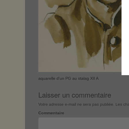
aquarelle d’un PG au stalag XII A
Laisser un commentaire
Votre adresse e-mail ne sera pas publiée.
Les cha
Commentaire