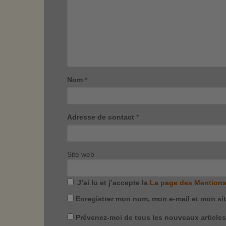
Nom
*
Adresse de contact
*
Site web
J’ai lu et j’accepte la
La page des Mentions
Enregistrer mon nom, mon e-mail et mon si
Prévenez-moi de tous les nouveaux articles 