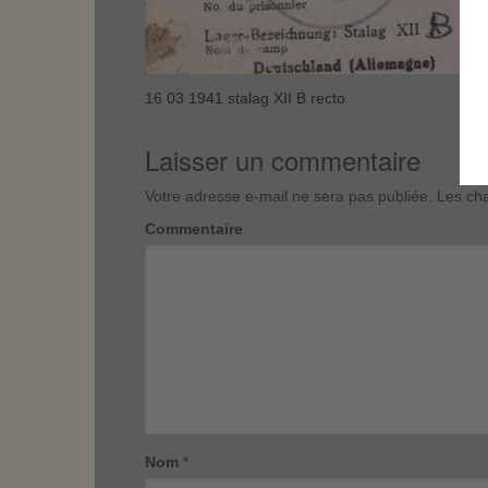
16 03 1941 stalag XII B recto
Laisser un commentaire
Votre adresse e-mail ne sera pas publiée.
Les cha
Commentaire
Nom
*