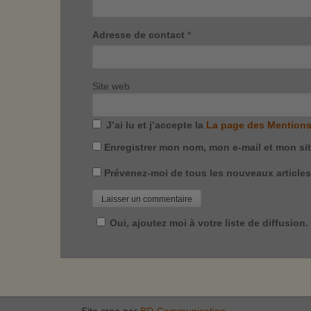
Adresse de contact
*
Site web
J’ai lu et j’accepte la
La page des Mentions
Enregistrer mon nom, mon e-mail et mon si
Prévenez-moi de tous les nouveaux articles 
Oui, ajoutez moi à votre liste de diffusion.
Site cree par
BD-Communication
.