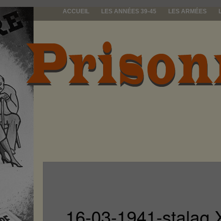
ACCUEIL
LES ANNÉES 39-45
LES ARMÉES
prisonniers d
16-03-1941-stalag X