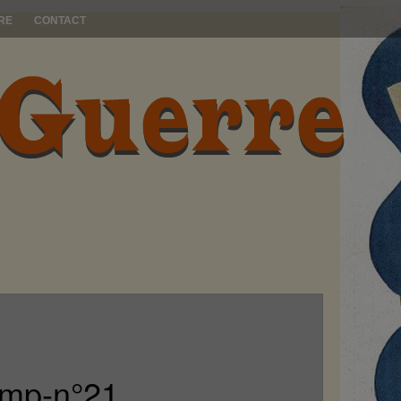
RE
CONTACT
amp-n°21