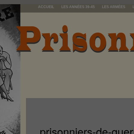
ACCUEIL
LES ANNÉES 39-45
LES ARMÉES
prisonniers d
prisonniers-de-gu