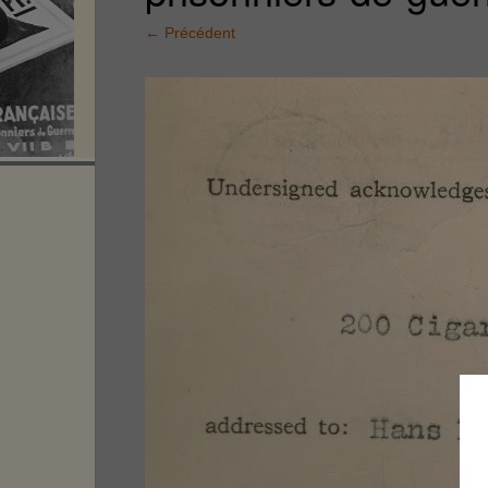
←
Précédent