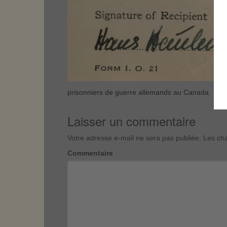
prisonniers de guerre allemands au Canada
Laisser un commentaire
Votre adresse e-mail ne sera pas publiée.
Les cha
Commentaire