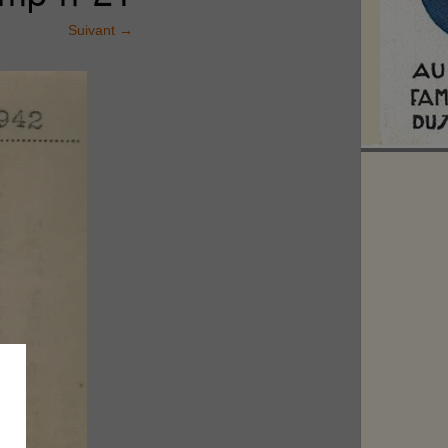
Suivant
→