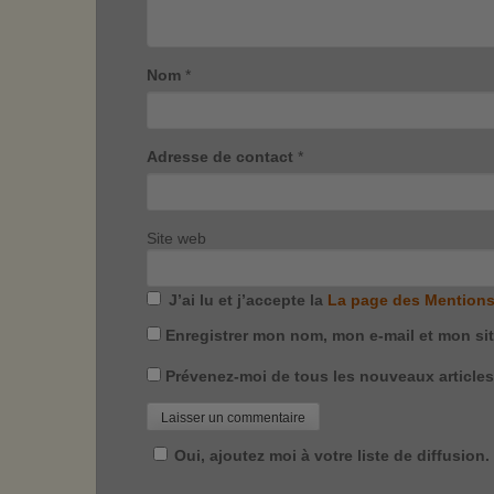
Nom
*
Adresse de contact
*
Site web
J’ai lu et j’accepte la
La page des Mentions
Enregistrer mon nom, mon e-mail et mon si
Prévenez-moi de tous les nouveaux articles 
Oui, ajoutez moi à votre liste de diffusion.