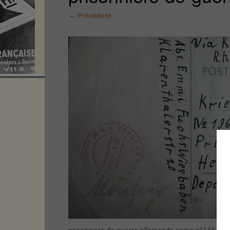
←
Précédent
prisonniers de guerre allemands camp n°144