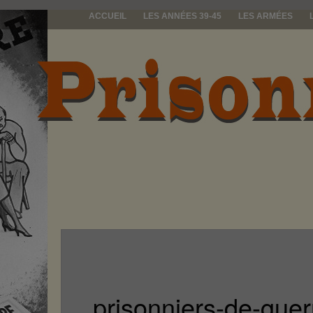
ACCUEIL
LES ANNÉES 39-45
LES ARMÉES
prisonniers d
prisonniers-de-gue