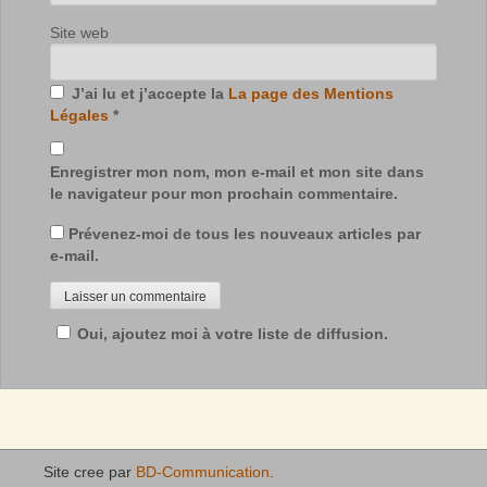
Site web
J’ai lu et j’accepte la
La page des Mentions
Légales
*
Enregistrer mon nom, mon e-mail et mon site dans
le navigateur pour mon prochain commentaire.
Prévenez-moi de tous les nouveaux articles par
e-mail.
Oui, ajoutez moi à votre liste de diffusion.
Site cree par
BD-Communication
.