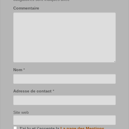
Commentaire
Nom
*
Adresse de contact
*
Site web
J’ai lu et j’accepte la
La page des Mentions