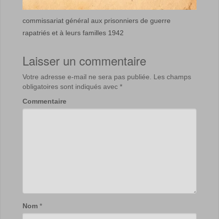
commissariat général aux prisonniers de guerre
rapatriés et à leurs familles 1942
Laisser un commentaire
Votre adresse e-mail ne sera pas publiée.
Les champs
obligatoires sont indiqués avec
*
Commentaire
Nom
*