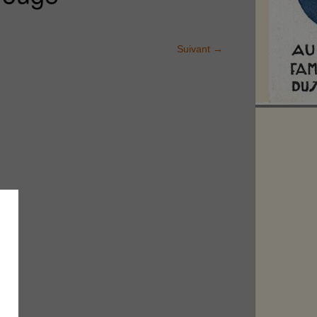
Suivant
→