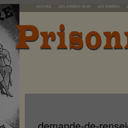
ACCUEIL
LES ANNÉES 39-45
LES ARMÉES
prisonniers d
demande-de-rensei