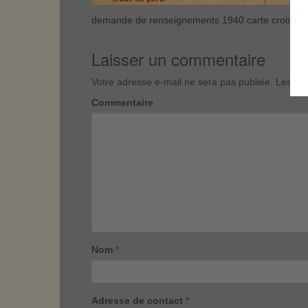
demande de renseignements 1940 carte croix rou
Laisser un commentaire
Votre adresse e-mail ne sera pas publiée.
Les cha
Commentaire
Nom
*
Adresse de contact
*