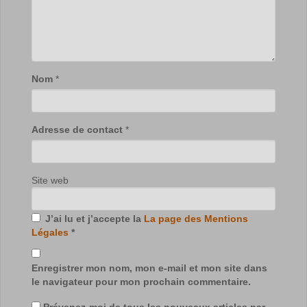
Nom
*
Adresse de contact
*
Site web
J’ai lu et j’accepte la
La page des Mentions
Légales
*
Enregistrer mon nom, mon e-mail et mon site dans
le navigateur pour mon prochain commentaire.
Prévenez-moi de tous les nouveaux articles par