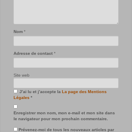
Nom
*
Adresse de contact
*
Site web
J’ai lu et j’accepte la
La page des Mentions
Légales
*
Enregistrer mon nom, mon e-mail et mon site dans
le navigateur pour mon prochain commentaire.
Prévenez-moi de tous les nouveaux articles par