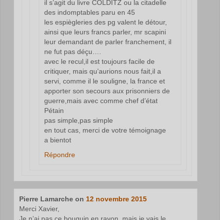
il s’agit du livre COLDITZ ou la citadelle
des indomptables paru en 45
les espiègleries des pg valent le détour,
ainsi que leurs francs parler, mr scapini
leur demandant de parler franchement, il
ne fut pas déçu….
avec le recul,il est toujours facile de
critiquer, mais qu’aurions nous fait,il a
servi, comme il le souligne, la france et
apporter son secours aux prisonniers de
guerre,mais avec comme chef d’état
Pétain
pas simple,pas simple
en tout cas, merci de votre témoignage
a bientot
Répondre
Pierre Lamarche
on
12 novembre 2015
Merci Xavier,
Je n’ai pas ce bouquin en rayon, mais je vais le