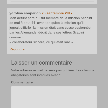
ydrolina cooper
on
23 septembre 2017
Mon défunt pêre qui fut membre de la mission Scapini
de mai à aout 44, avant de quitte la mission qu´il
jugeait difficile -la mission était sans cesse espionnée
par les Allemands, décrit dans ses lettres Scapini
comme un
« collaborateur sincère, ce qui était rare ».
Répondre
Laisser un commentaire
Votre adresse e-mail ne sera pas publiée.
Les champs
obligatoires sont indiqués avec
*
Commentaire