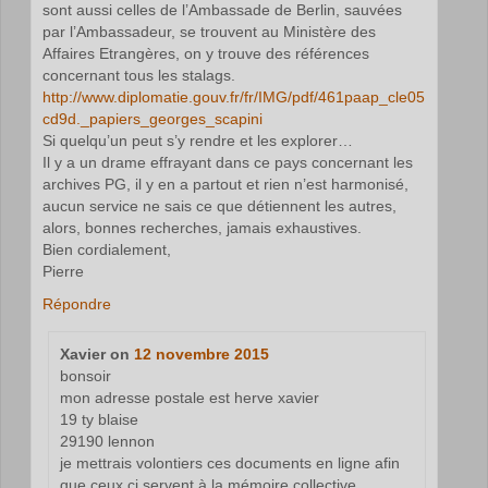
sont aussi celles de l’Ambassade de Berlin, sauvées
par l’Ambassadeur, se trouvent au Ministère des
Affaires Etrangères, on y trouve des références
concernant tous les stalags.
http://www.diplomatie.gouv.fr/fr/IMG/pdf/461paap_cle05
cd9d._papiers_georges_scapini
Si quelqu’un peut s’y rendre et les explorer…
Il y a un drame effrayant dans ce pays concernant les
archives PG, il y en a partout et rien n’est harmonisé,
aucun service ne sais ce que détiennent les autres,
alors, bonnes recherches, jamais exhaustives.
Bien cordialement,
Pierre
Répondre
Xavier
on
12 novembre 2015
bonsoir
mon adresse postale est herve xavier
19 ty blaise
29190 lennon
je mettrais volontiers ces documents en ligne afin
que ceux ci servent à la mémoire collective