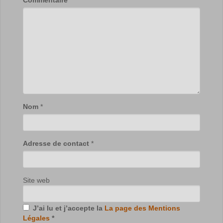
Nom
*
Adresse de contact
*
Site web
J’ai lu et j’accepte la
La page des Mentions
Légales
*