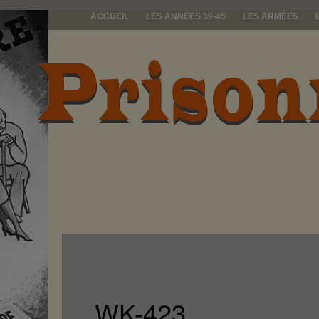
ACCUEIL
LES ANNÉES 39-45
LES ARMÉES
prisonniers d
WK-423