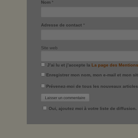
Nom
*
Adresse de contact
*
Site web
J’ai lu et j’accepte la
La page des Mentions
Enregistrer mon nom, mon e-mail et mon si
Prévenez-moi de tous les nouveaux articles 
Oui, ajoutez moi à votre liste de diffusion.