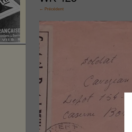
←
Précédent