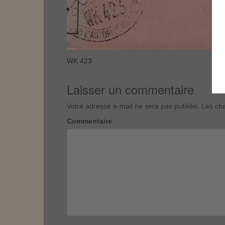
WK 423
Laisser un commentaire
Votre adresse e-mail ne sera pas publiée.
Les cha
Commentaire