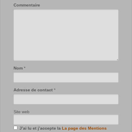
Commentaire
Nom
*
Adresse de contact
*
Site web
J’ai lu et j’accepte la
La page des Mentions