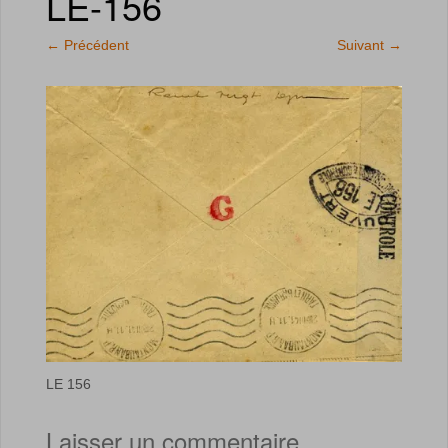
LE-156
←
Précédent
Suivant
→
LE 156
Laisser un commentaire