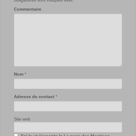
Commentaire
Nom
*
Adresse de contact
*
Site web
J’ai lu et j’accepte la
La page des Mentions