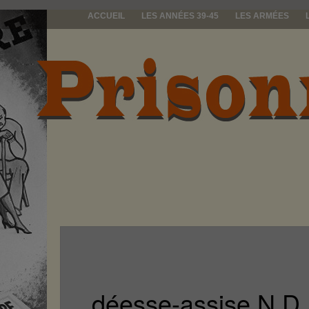
ACCUEIL
LES ANNÉES 39-45
LES ARMÉES
prisonniers d
déesse-assise N.D