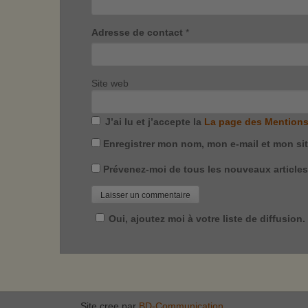
Adresse de contact
*
Site web
J’ai lu et j’accepte la
La page des Mentions
Enregistrer mon nom, mon e-mail et mon si
Prévenez-moi de tous les nouveaux articles 
Oui, ajoutez moi à votre liste de diffusion.
Site cree par
BD-Communication
.