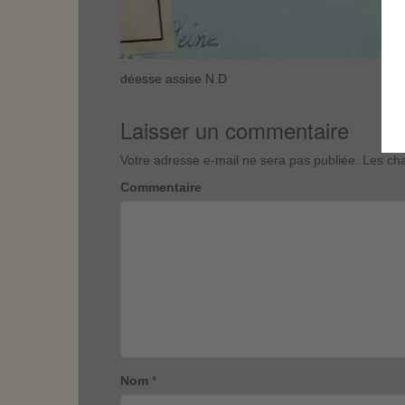
déesse assise N.D
Laisser un commentaire
Votre adresse e-mail ne sera pas publiée.
Les cha
Commentaire
Nom
*