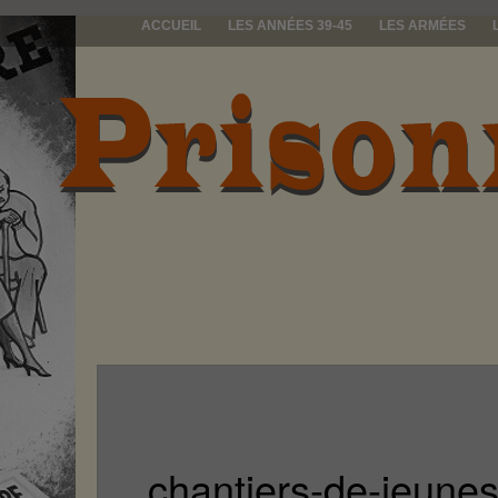
ACCUEIL
LES ANNÉES 39-45
LES ARMÉES
prisonniers d
chantiers-de-jeunes