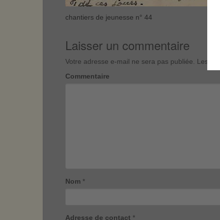
chantiers de jeunesse n° 44
Laisser un commentaire
Votre adresse e-mail ne sera pas publiée.
Les cha
Commentaire
Nom
*
Adresse de contact
*