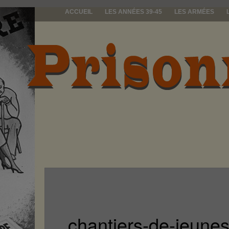
ACCUEIL
LES ANNÉES 39-45
LES ARMÉES
prisonniers d
chantiers-de-jeune