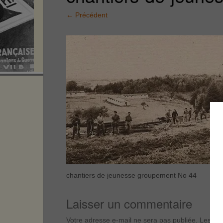
←
Précédent
chantiers de jeunesse groupement No 44
Laisser un commentaire
Votre adresse e-mail ne sera pas publiée.
Les cha