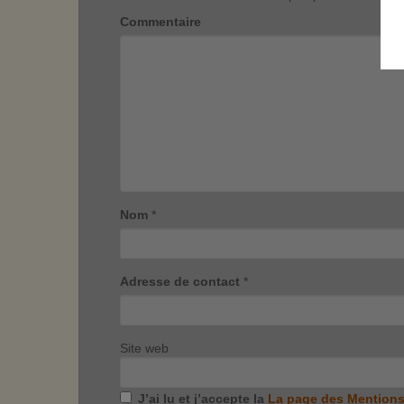
Commentaire
Nom
*
Adresse de contact
*
Site web
J’ai lu et j’accepte la
La page des Mentions