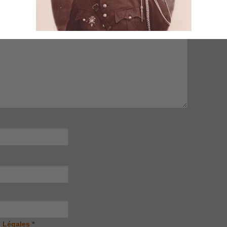
 Légales
*