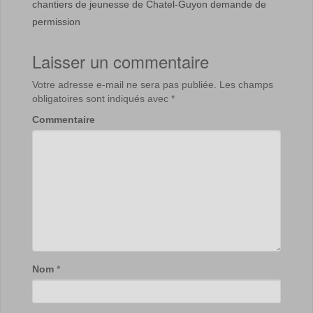
chantiers de jeunesse de Chatel-Guyon demande de
permission
Laisser un commentaire
Votre adresse e-mail ne sera pas publiée.
Les champs
obligatoires sont indiqués avec
*
Commentaire
Nom
*