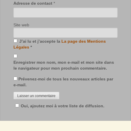
Adresse de contact
*
Site web
J’ai lu et j’accepte la
La page des Mentions
Légales
*
Enregistrer mon nom, mon e-mail et mon site dans
le navigateur pour mon prochain commentaire.
Prévenez-moi de tous les nouveaux articles par
e-mail.
Oui, ajoutez moi à votre liste de diffusion.