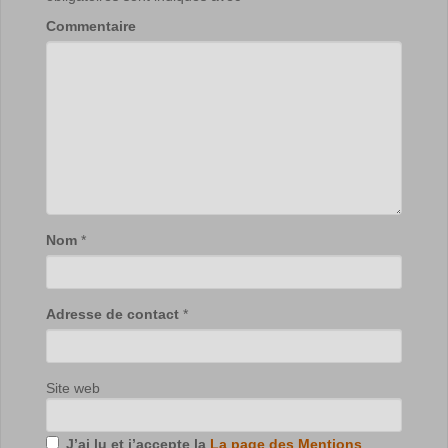
Commentaire
Nom
*
Adresse de contact
*
Site web
J’ai lu et j’accepte la
La page des Mentions