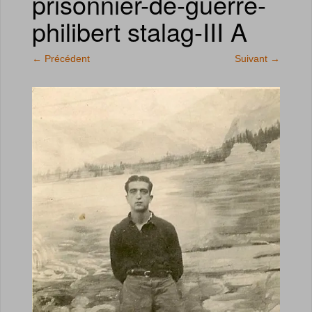
prisonnier-de-guerre-
philibert stalag-III A
←
Précédent
Suivant
→