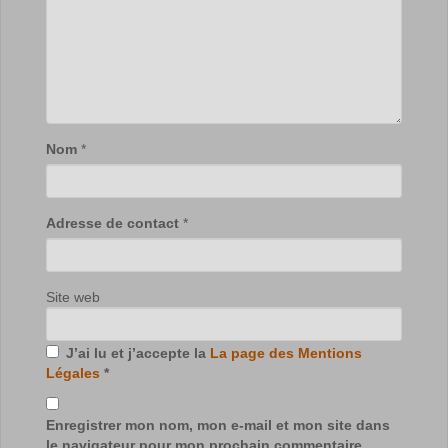
Nom
*
Adresse de contact
*
Site web
J’ai lu et j’accepte la
La page des Mentions
Légales
*
Enregistrer mon nom, mon e-mail et mon site dans
le navigateur pour mon prochain commentaire.