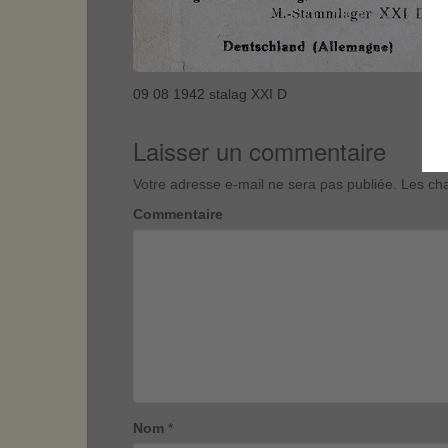
09 08 1942 stalag XXI D
Laisser un commentaire
Votre adresse e-mail ne sera pas publiée.
Les cha
Commentaire
Nom
*