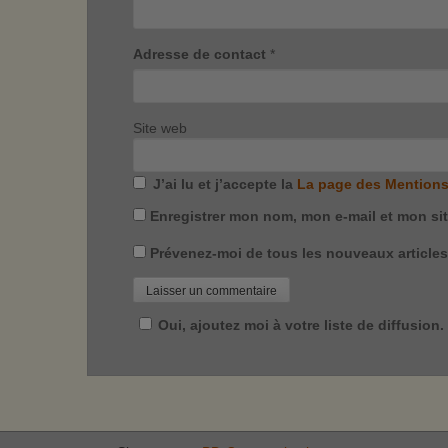
Adresse de contact
*
Site web
J’ai lu et j’accepte la
La page des Mentions
Enregistrer mon nom, mon e-mail et mon si
Prévenez-moi de tous les nouveaux articles 
Oui, ajoutez moi à votre liste de diffusion.