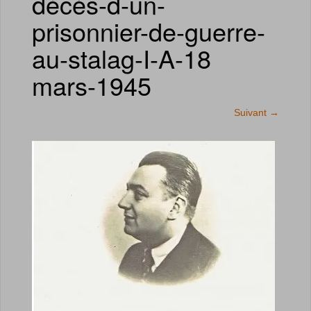
décès-d-un-
prisonnier-de-guerre-
au-stalag-I-A-18
mars-1945
Suivant
→