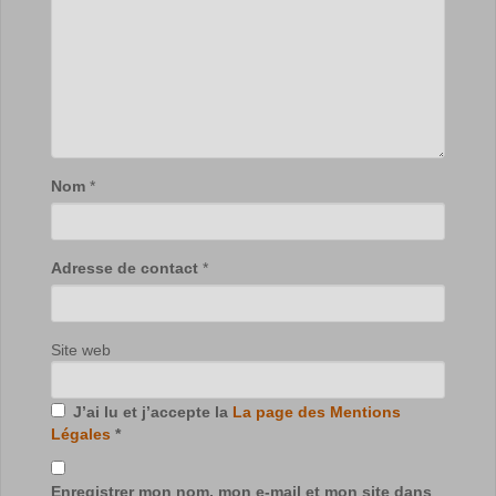
Nom
*
Adresse de contact
*
Site web
J’ai lu et j’accepte la
La page des Mentions
Légales
*
Enregistrer mon nom, mon e-mail et mon site dans