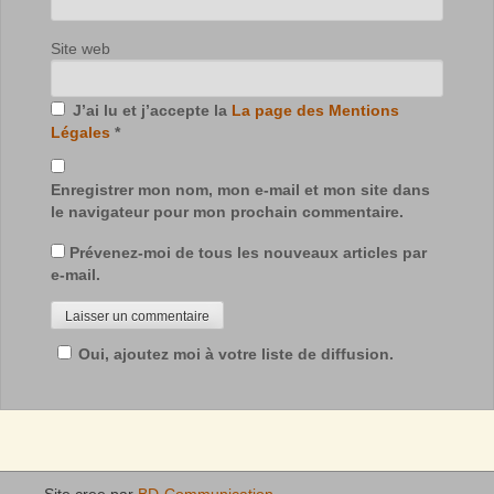
Site web
J’ai lu et j’accepte la
La page des Mentions
Légales
*
Enregistrer mon nom, mon e-mail et mon site dans
le navigateur pour mon prochain commentaire.
Prévenez-moi de tous les nouveaux articles par
e-mail.
Oui, ajoutez moi à votre liste de diffusion.
Site cree par
BD-Communication
.