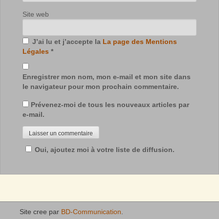
Site web
J’ai lu et j’accepte la
La page des Mentions
Légales
*
Enregistrer mon nom, mon e-mail et mon site dans
le navigateur pour mon prochain commentaire.
Prévenez-moi de tous les nouveaux articles par
e-mail.
Oui, ajoutez moi à votre liste de diffusion.
Site cree par
BD-Communication
.